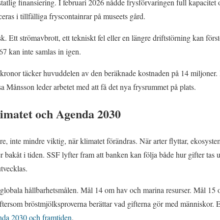
atlig finansiering. I februari 2026 nådde frysförvaringen full kapacitet 
ras i tillfälliga fryscontainrar på museets gård.
sk. Ett strömavbrott, ett tekniskt fel eller en längre driftstörning kan förs
67 kan inte samlas in igen.
 kronor täcker huvuddelen av den beräknade kostnaden på 14 miljoner. 
sa Månsson leder arbetet med att få det nya frysrummet på plats.
klimatet och Agenda 2030
e, inte mindre viktig, när klimatet förändras. När arter flyttar, ekosyst
r bakåt i tiden. SSF lyfter fram att banken kan följa både hur gifter ta
tvecklas.
de globala hållbarhetsmålen. Mål 14 om hav och marina resurser. Mål 1
ftersom bröstmjölksproverna berättar vad gifterna gör med människor. E
da 2030 och framtiden
.