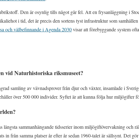
ubrikstoff. Den är osynlig tills något går fel. Att en frysanläggning i 
aliehot i tid, det är precis den sortens tyst infrastruktur som samhällen
lsa och välbefinnande i Agenda 2030
visar att förebyggande system ofta 
n vid Naturhistoriska riksmuseet?
agrad samling av vävnadsprover från djur och växter, insamlade i Sveri
åller över 500 000 individer. Syftet är att kunna följa hur miljögifter fö
ärlden?
 längsta sammanhängande tidsserier inom miljögiftövervakning och rä
ts in från samma platser år efter år sedan 1960-talet är sällsynt. Det gör