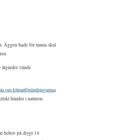
r. Äggen hade för tunna skal
ren.
e åtgärder vände
data om klimatförändringarnas
ktiskt händer i naturen.
tat behov på drygt 14