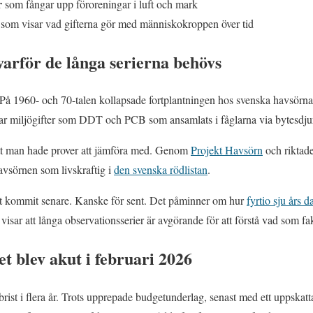
r
som fångar upp föroreningar i luft och mark
 som visar vad gifterna gör med människokroppen över tid
arför de långa serierna behövs
På 1960- och 70-talen kollapsade fortplantningen hos svenska havsörna
var miljögifter som DDT och PCB som ansamlats i fåglarna via bytesdju
 att man hade prover att jämföra med. Genom
Projekt Havsörn
och riktad
avsörnen som livskraftig i
den svenska rödlistan
.
et kommit senare. Kanske för sent. Det påminner om hur
fyrtio sju års 
visar att långa observationsserier är avgörande för att förstå vad som fa
 blev akut i februari 2026
brist i flera år. Trots upprepade budgetunderlag, senast med ett uppskat