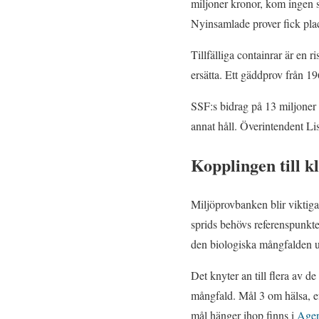
miljoner kronor, kom ingen st
Nyinsamlade prover fick place
Tillfälliga containrar är en ri
ersätta. Ett gäddprov från 19
SSF:s bidrag på 13 miljoner
annat håll. Överintendent Li
Kopplingen till 
Miljöprovbanken blir viktigar
sprids behövs referenspunkte
den biologiska mångfalden u
Det knyter an till flera av 
mångfald. Mål 3 om hälsa, e
mål hänger ihop finns i
Agen