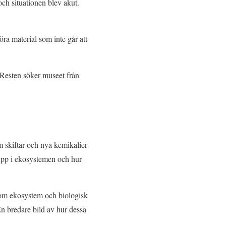
och situationen blev akut.
töra material som inte går att
Resten söker museet från
em skiftar och nya kemikalier
s upp i ekosystemen och hur
5 om ekosystem och biologisk
n bredare bild av hur dessa