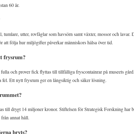
stan 60 år.
?
äl, tumlare, utter, rovfåglar som havsörn samt växter, mossor och lavar.
 att följa hur miljögifter påverkar människors hälsa över tid.
tt frysrum?
fulla och prover fick flyttas till tillfälliga fryscontainrar på museets gå
 fel. Ett nytt frysrum ger en långsiktig och säker lösning.
ysrummet?
 till drygt 14 miljoner kronor. Stiftelsen för Strategisk Forskning har 
 från annat håll.
ierna bryts?