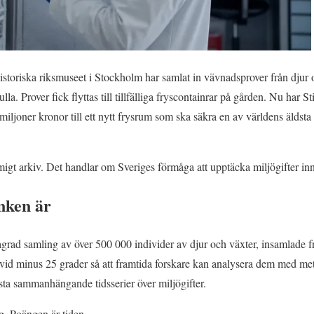
storiska riksmuseet i Stockholm har samlat in vävnadsprover från djur 
lla. Prover fick flyttas till tillfälliga fryscontainrar på gården. Nu har St
miljoner kronor till ett nytt frysrum som ska säkra en av världens äldst
igt arkiv. Det handlar om Sveriges förmåga att upptäcka miljögifter in
nken är
grad samling av över 500 000 individer av djur och växter, insamlade frå
vid minus 25 grader så att framtida forskare kan analysera dem med me
ta sammanhängande tidsserier över miljögifter.
g. Poängen är tiden.