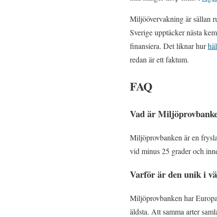
Miljöövervakning är sällan r
Sverige upptäcker nästa kemik
finansiera. Det liknar hur
hä
redan är ett faktum.
FAQ
Vad är Miljöprovbanke
Miljöprovbanken är en frysl
vid minus 25 grader och inneh
Varför är den unik i v
Miljöprovbanken har Europas
äldsta. Att samma arter samla