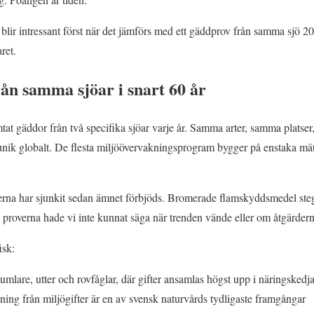
 blir intressant först när det jämförs med ett gäddprov från samma sjö 
ret.
n samma sjöar i snart 60 år
t gäddor från två specifika sjöar varje år. Samma arter, samma platser, 
ik globalt. De flesta miljöövervakningsprogram bygger på enstaka mä
na har sjunkit sedan ämnet förbjöds. Bromerade flamskyddsmedel steg f
 proverna hade vi inte kunnat säga när trenden vände eller om åtgärdern
isk:
umlare, utter och rovfåglar, där gifter ansamlas högst upp i näringskedj
tning från miljögifter är en av svensk naturvårds tydligaste framgångar