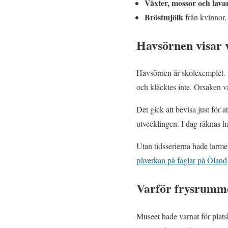
Växter, mossor och lava
Bröstmjölk
från kvinnor,
Havsörnen visar v
Havsörnen är skolexemplet. 
och kläcktes inte. Orsaken 
Det gick att bevisa just för
utvecklingen. I dag räknas h
Utan tidsserierna hade larm
påverkan på fåglar på Öland
Varför frysrummet
Museet hade varnat för plats