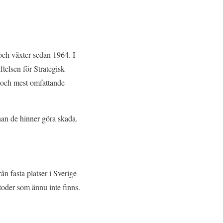
och växter sedan 1964. I
iftelsen för Strategisk
a och mest omfattande
nan de hinner göra skada.
n fasta platser i Sverige
toder som ännu inte finns.