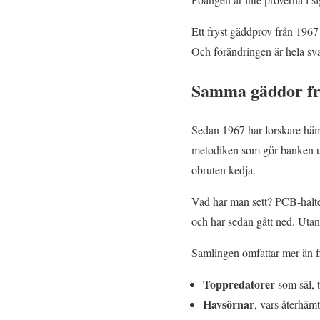
Ett fryst gäddprov från 1967
Och förändringen är hela sva
Samma gäddor frå
Sedan 1967 har forskare hämta
metodiken som gör banken un
obruten kedja.
Vad har man sett? PCB-halter
och har sedan gått ned. Utan
Samlingen omfattar mer än f
Toppredatorer
som säl, t
Havsörnar
, vars återhäm