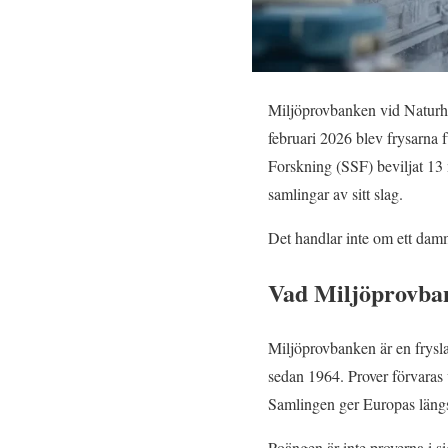
Miljöprovbanken vid Naturhi
februari 2026 blev frysarna fu
Forskning (SSF) beviljat 13 
samlingar av sitt slag.
Det handlar inte om ett damm
Vad Miljöprovba
Miljöprovbanken är en frysla
sedan 1964. Prover förvaras 
Samlingen ger Europas längs
Poängen är inte proverna i si