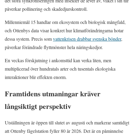
det störa synkroniseringen med insekter de lever av, vilket i sin tur
påverkar pollinering och skadedjurskontroll.
Millenniemål 15 handlar om ekosystem och biologisk mångfald,
och Ottenbys data visar konkret hur klimatförändringarna hotar
dessa system. Precis som
vattenkrisen drabbar svenska bönder
,
påverkar förändrade flyttmönster hela näringskedjor.
En veckas förskjutning i ankomsttid kan verka liten, men
multiplicerad över hundratals arter och tusentals ekologiska
interaktioner blir effekten enorm.
Framtidens utmaningar kräver
långsiktigt perspektiv
Utställningen är öppen till slutet av augusti och markerar samtidigt
att Ottenby fågelstation fyller 80 år 2026. Det är en påminnelse