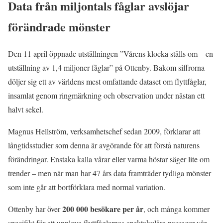
Data från miljontals fåglar avslöjar
förändrade mönster
Den 11 april öppnade utställningen ”Vårens klocka ställs om – en
utställning av 1,4 miljoner fåglar” på Ottenby. Bakom siffrorna
döljer sig ett av världens mest omfattande dataset om flyttfåglar,
insamlat genom ringmärkning och observation under nästan ett
halvt sekel.
Magnus Hellström, verksamhetschef sedan 2009, förklarar att
långtidsstudier som denna är avgörande för att förstå naturens
förändringar. Enstaka kalla vårar eller varma höstar säger lite om
trender – men när man har 47 års data framträder tydliga mönster
som inte går att bortförklara med normal variation.
200 000 besökare per år
Ottenby har över
, och många kommer
specifikt för att uppleva flyttfåglarnas spektakulära passager vår