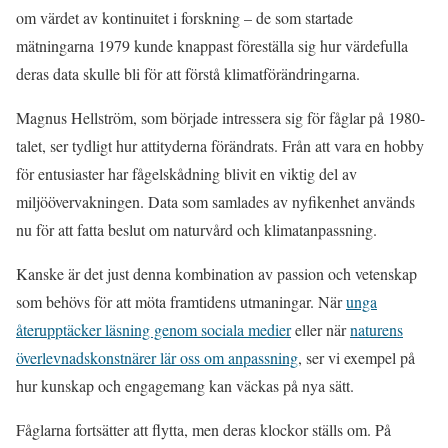
om värdet av kontinuitet i forskning – de som startade
mätningarna 1979 kunde knappast föreställa sig hur värdefulla
deras data skulle bli för att förstå klimatförändringarna.
Magnus Hellström, som började intressera sig för fåglar på 1980-
talet, ser tydligt hur attityderna förändrats. Från att vara en hobby
för entusiaster har fågelskådning blivit en viktig del av
miljöövervakningen. Data som samlades av nyfikenhet används
nu för att fatta beslut om naturvård och klimatanpassning.
Kanske är det just denna kombination av passion och vetenskap
som behövs för att möta framtidens utmaningar. När
unga
återupptäcker läsning genom sociala medier
eller när
naturens
överlevnadskonstnärer lär oss om anpassning
, ser vi exempel på
hur kunskap och engagemang kan väckas på nya sätt.
Fåglarna fortsätter att flytta, men deras klockor ställs om. På