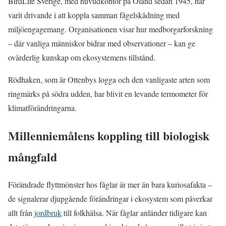
BirdLife Sverige, med huvudkontor på Öland sedan 1945, har
varit drivande i att koppla samman fågelskådning med
miljöengagemang. Organisationen visar hur medborgarforskning
– där vanliga människor bidrar med observationer – kan ge
ovärderlig kunskap om ekosystemens tillstånd.
Rödhaken, som är Ottenbys logga och den vanligaste arten som
ringmärks på södra udden, har blivit en levande termometer för
klimatförändringarna.
Millenniemålens koppling till biologisk
mångfald
Förändrade flyttmönster hos fåglar är mer än bara kuriosafakta –
de signalerar djupgående förändringar i ekosystem som påverkar
allt från
jordbruk
till folkhälsa. När fåglar anländer tidigare kan