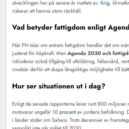
utvecklingen har på senare år mattats av.
Krig
, klimatk
riskerar att hamna utom räckhåll.
Vad betyder fattigdom enligt Age
När FN talar om extrem fattigdom handlar det om män
justerat för köpkraft. Men
Agenda 2030 och fattig
inkluderar också tillgång till utbildning, hälsovård, re
innebär därför att skapa långsiktiga möjligheter till bättr
Hur ser situationen ut i dag?
Enligt de senaste rapporterna lever runt 800 miljoner 
motsvarar ungefär 10
procent
av jordens befolkning. D
i länder söder om Sahara. Trots decennier av framsteg se
sannolikt inte når målet till 2030.