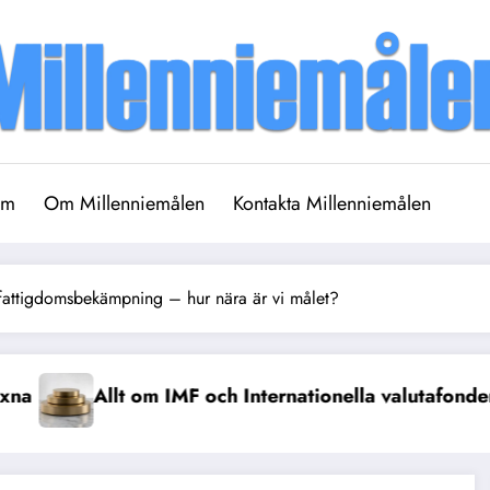
em
Om Millenniemålen
Kontakta Millenniemålen
ttigdomsbekämpning – hur nära är vi målet?
ationella valutafonden
Mässlingen är tillbaka i 