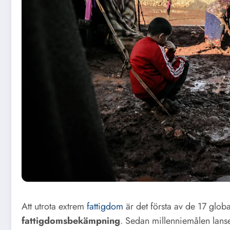
Att utrota extrem
fattigdom
är det första av de 17 glob
fattigdomsbekämpning
. Sedan millenniemålen lanse