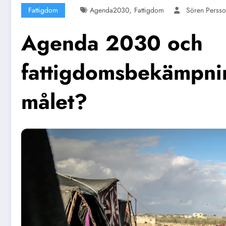
,
Fattigdom
Agenda2030
Fattigdom
Sören Perss
Agenda 2030 och
fattigdomsbekämpnin
målet?