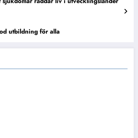
 sjukdomar räddar liv i utvecklingsländer
d utbildning för alla