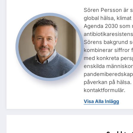
Sören Persson är s
global hälsa, klima
Agenda 2030 som m
antibiotikaresiste
Sörens bakgrund so
kombinerar siffror
med konkreta persp
enskilda människor.
pandemiberedskap, 
påverkan på hälsa.
kontaktformulär.
Visa Alla Inlägg