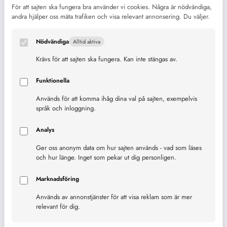
För att sajten ska fungera bra använder vi cookies. Några är nödvändiga,
Agenda2030
Agenda 2030
Alkohol
andra hjälper oss mäta trafiken och visa relevant annonsering. Du väljer.
barn
Ekonomi
Dryck
EU
Nödvändiga
Alltid aktiva
Framtiden
FN
framtid
Fattigdom
Krävs för att sajten ska fungera. Kan inte stängas av.
Funktionella
hälsa
Hur räknar man
Geografi
Används för att komma ihåg dina val på sajten, exempelvis
språk och inloggning.
Hållbarhet
Jordbruk
Innebörd
ICC
Analys
Jämställdhet
Klimat
Koffein
Kaffe
Klimatet
Ger oss anonym data om hur sajten används - vad som läses
mat
och hur länge. Inget som pekar ut dig personligen.
Länder
matte
Kvinnor
Lärande
Liv
Millenniemålen
Ord
Marknadsföring
Mått
Recept
Används av annonstjänster för att visa reklam som är mer
Skola
Sjukdom
relevant för dig.
smärta
Stress