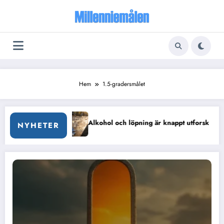
Hoppa
till
innehåll
Hem
1.5-gradersmålet
matpanel
Alkohol och löpning är knappt utforskat av forskn
NYHETER