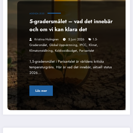
AGENDA 2030
5-gradersmålet – vad det innebär
och om vi kan klara det
Kristina Holmgren
5 Juni 2026
1.5-
,
,
,
,
Gradersmålet
Global Uppvärmning
IPCC
Klimat
,
,
Klimatomställning
Koldioxidbudget
Parisavtalet
1,5-gradersmålet i Parisavtalet är världens kritiska
temperaturgräns. Här är vad det innebär, aktuell status
2026…
Läs mer