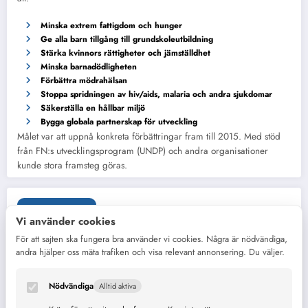
Minska extrem fattigdom och hunger
Ge alla barn tillgång till grundskoleutbildning
Stärka kvinnors rättigheter och jämställdhet
Minska barnadödligheten
Förbättra mödrahälsan
Stoppa spridningen av hiv/aids, malaria och andra sjukdomar
Säkerställa en hållbar miljö
Bygga globala partnerskap för utveckling
Målet var att uppnå konkreta förbättringar fram till 2015. Med stöd
från FN:s utvecklingsprogram (UNDP) och andra organisationer
kunde stora framsteg göras.
Etiketter
Vi använder cookies
För att sajten ska fungera bra använder vi cookies. Några är nödvändiga,
Agenda2030
Agenda 2030
andra hjälper oss mäta trafiken och visa relevant annonsering. Du väljer.
Alkohol
barn
Ekonomi
Fattigdom
Nödvändiga
Alltid aktiva
Dryck