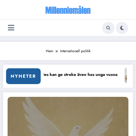
Hoppa
till
innehåll
Hem
Internationell politik
Diabetes kan ge stroke även hos unga vuxna
Allt om IMF oc
NYHETER