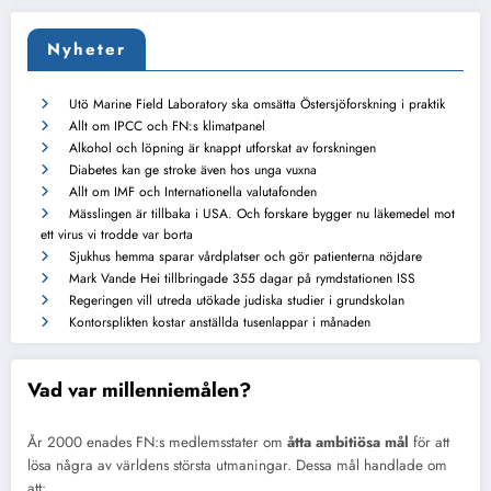
Nyheter
Utö Marine Field Laboratory ska omsätta Östersjöforskning i praktik
Allt om IPCC och FN:s klimatpanel
Alkohol och löpning är knappt utforskat av forskningen
Diabetes kan ge stroke även hos unga vuxna
Allt om IMF och Internationella valutafonden
Mässlingen är tillbaka i USA. Och forskare bygger nu läkemedel mot
ett virus vi trodde var borta
Sjukhus hemma sparar vårdplatser och gör patienterna nöjdare
Mark Vande Hei tillbringade 355 dagar på rymdstationen ISS
Regeringen vill utreda utökade judiska studier i grundskolan
Kontorsplikten kostar anställda tusenlappar i månaden
Vad var millenniemålen?
År 2000 enades FN:s medlemsstater om
åtta ambitiösa mål
för att
lösa några av världens största utmaningar. Dessa mål handlade om
att: