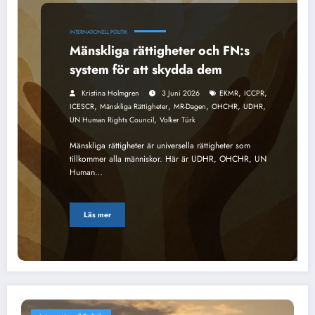
INTERNATIONELL POLITIK
Mänskliga rättigheter och FN:s
system för att skydda dem
,
,
Kristina Holmgren
3 Juni 2026
EKMR
ICCPR
,
,
,
,
,
ICESCR
Mänskliga Rättigheter
MR-Dagen
OHCHR
UDHR
,
UN Human Rights Council
Volker Türk
Mänskliga rättigheter är universella rättigheter som
tillkommer alla människor. Här är UDHR, OHCHR, UN
Human…
Läs mer