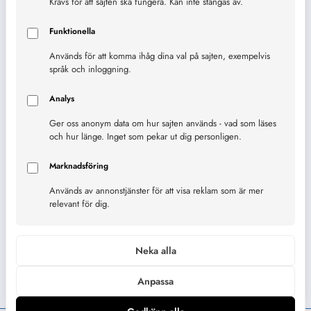
Krävs för att sajten ska fungera. Kan inte stängas av.
Framtiden
FN
framtid
feber
Hunger
Funktionella
hälsa
Hur räknar man
Hållbarhet
Används för att komma ihåg dina val på sajten, exempelvis
språk och inloggning.
Jämställdhet
Jordbruk
Innebörd
Kaffe
Analys
Klimat
Koffein
Länder
Klimatet
Kvinnor
Ger oss anonym data om hur sajten används - vad som läses
och hur länge. Inget som pekar ut dig personligen.
mat
Millenniemålen
matte
Lärande
Marknadsföring
Skola
Sjukdom
Ord
Mått
Recept
Används av annonstjänster för att visa reklam som är mer
relevant för dig.
Teknik
Sverige
smärta
Stress
Solceller
utbildning
unga
Träning
Neka alla
utsatt
Utveckling
Vatten
Världen
Anpassa