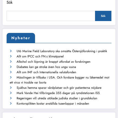
Sök
Sök
Nyheter
Utö Marine Field Laboratory ska omsätta Östersjöforskning i praktik
Allt om IPCC och FN:s klimatpanel
Alkohol och löpning är knappt utforskat av forskningen
Diabetes kan ge stroke även hos unga vuxna
Allt om IMF och Internationella valutafonden
Mässlingen är tillbaka i USA. Och forskare bygger nu läkemedel mot
ett virus vi trodde var borta
Sjukhus hemma sparar vårdplatser och gör patienterna nöjdare
Mark Vande Hei tillbringade 355 dagar på rymdstationen ISS
Regeringen vill utreda utökade judiska studier i grundskolan
Kontorsplikten kostar anställda tusenlappar i månaden