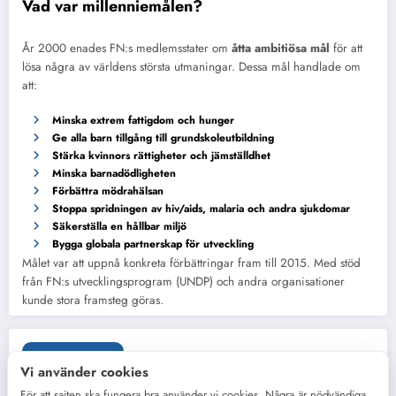
Vad var millenniemålen?
År 2000 enades FN:s medlemsstater om
åtta ambitiösa mål
för att
lösa några av världens största utmaningar. Dessa mål handlade om
att:
Minska extrem fattigdom och hunger
Ge alla barn tillgång till grundskoleutbildning
Stärka kvinnors rättigheter och jämställdhet
Minska barnadödligheten
Förbättra mödrahälsan
Stoppa spridningen av hiv/aids, malaria och andra sjukdomar
Säkerställa en hållbar miljö
Bygga globala partnerskap för utveckling
Målet var att uppnå konkreta förbättringar fram till 2015. Med stöd
från FN:s utvecklingsprogram (UNDP) och andra organisationer
kunde stora framsteg göras.
Etiketter
Vi använder cookies
För att sajten ska fungera bra använder vi cookies. Några är nödvändiga,