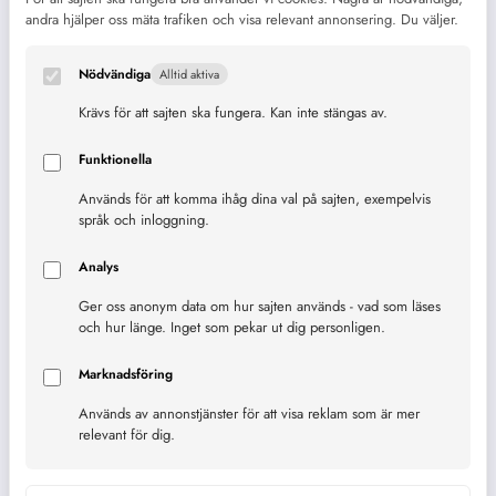
Agenda2030
Agenda 2030
andra hjälper oss mäta trafiken och visa relevant annonsering. Du väljer.
Alkohol
barn
Ekonomi
Fattigdom
Nödvändiga
Alltid aktiva
Dryck
Krävs för att sajten ska fungera. Kan inte stängas av.
Framtiden
FN
framtid
feber
Hunger
Funktionella
hälsa
Hur räknar man
Hållbarhet
Används för att komma ihåg dina val på sajten, exempelvis
språk och inloggning.
Jämställdhet
Jordbruk
Innebörd
Kaffe
Analys
Klimat
Koffein
Länder
Klimatet
Kvinnor
Ger oss anonym data om hur sajten används - vad som läses
och hur länge. Inget som pekar ut dig personligen.
mat
Millenniemålen
matte
Lärande
Marknadsföring
Skola
Sjukdom
Ord
Mått
Recept
Används av annonstjänster för att visa reklam som är mer
relevant för dig.
Teknik
Sverige
smärta
Stress
Solceller